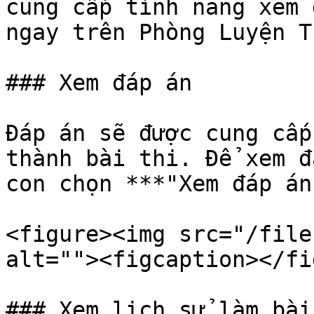
cung cấp tính năng xem 
ngay trên Phòng Luyện T
### Xem đáp án

Đáp án sẽ được cung cấp
thành bài thi. Để xem đ
con chọn ***"Xem đáp án
<figure><img src="/file
alt=""><figcaption></fi
### Xem lịch sử làm bài
