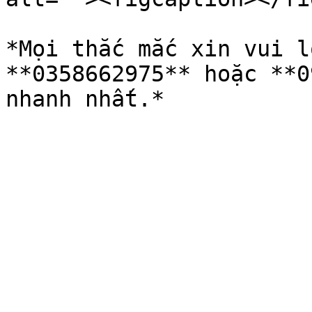
*Mọi thắc mắc xin vui l
**0358662975** hoặc **0