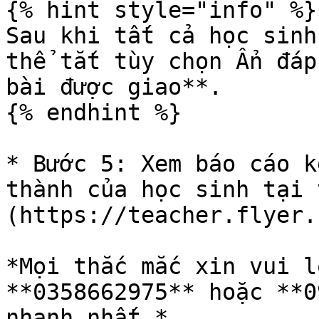
{% hint style="info" %}

Sau khi tất cả học sinh
thể tắt tùy chọn Ẩn đáp
bài được giao**.

{% endhint %}

* Bước 5: Xem báo cáo k
thành của học sinh tại 
(https://teacher.flyer.
*Mọi thắc mắc xin vui l
**0358662975** hoặc **0