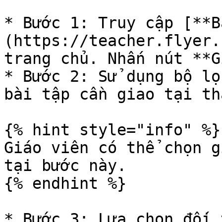
* Bước 1: Truy cập [**B
(https://teacher.flyer.
trang chủ. Nhấn nút **G
* Bước 2: Sử dụng bộ lọ
bài tập cần giao tại th
{% hint style="info" %}

Giáo viên có thể chọn g
tại bước này.

{% endhint %}

* Bước 3: Lựa chọn đối 