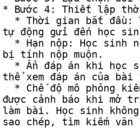
* Bước 4: Thiết lập thờ
  * Thời gian bắt đầu: Thời điểm bài tập sẽ được 
tự động gửi đến học sinh
  * Hạn nộp: Học sinh nộp bài sau thời gian này sẽ 
bị tính nộp muộn.

  * Ẩn đáp án khi học sinh nộp bài: Học sinh không 
thể xem đáp án của bài t
  * Chế độ mô phỏng kiểm tra: Học sinh sẽ nhận 
được cảnh báo khi mở tr
làm bài. Học sinh không
sao chép, tìm kiếm văn b